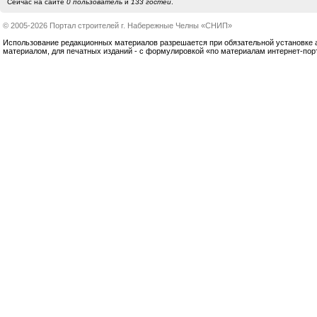
Сейчас на сайте
0 пользователь
и
133 гостей
.
© 2005-2026 Портал строителей г. Набережные Челны «СНИП»
Использование редакционных материалов разрешается при обязательной установке акт
материалом, для печатных изданий - с формулировкой «по материалам интернет-по