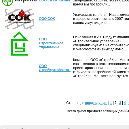
ООО СК «Апрель»
загородного строительства с 2008
время мы построили...
Уважаемые коллеги!!! Наша комп
ООО СОК
в сфере строительства с 2007 год
наших услуг входит:...
Основанная в 2011 году компания
ООО
«Строительное управление»
Строительное
специализируемся на строительс
Управление
и энергоэффективных домов с...
Компания ООО «СтройКранМонт
современная высокотехнологична
ООО
ориентированная на решение ма
СтройКранМонтаж
количества потребностей клиенто
«СтройКранМонтаж» пользуется..
Страницы:
предыдущая
|
1
|
2
|
3
|
4
|
Всего фирм предоставляющих данные