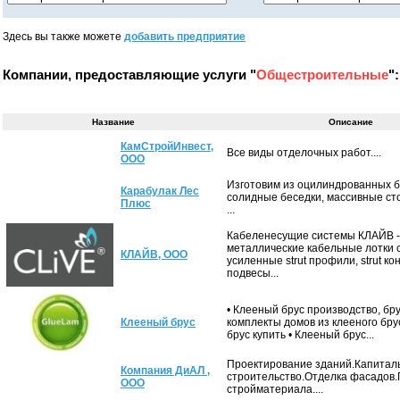
Здесь вы также можете
добавить предприятие
Компании, предоставляющие услуги "
Общестроительные
":
Название
Описание
КамСтройИнвест,
Все виды отделочных работ....
ООО
Изготовим из оцилиндрованных 
Карабулак Лес
солидные беседки, массивные сто
Плюс
...
Кабеленесущие системы КЛАЙВ -
металлические кабельные лотки 
КЛАЙВ, ООО
усиленные strut профили, strut ко
подвесы...
• Клееный брус производство, бру
Клееный брус
комплекты домов из клееного бр
брус купить • Клееный брус...
Проектирование зданий.Капитал
Компания ДиАЛ ,
строительство.Отделка фасадов.
ООО
стройматериала....