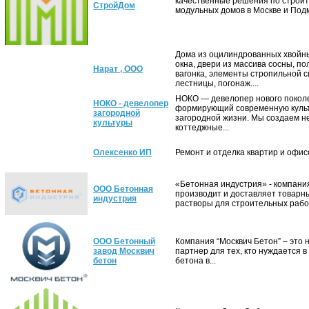
качественные решения по строит
СтройДом
модульных домов в Москве и Подмо
Дома из оцилиндрованных хвойны
окна, двери из массива сосны, по
Нарат , ООО
вагонка, элементы стропильной 
лестницы, погонаж....
НОКО — девелопер нового покол
НОКО - девелопер
формирующий современную куль
загородной
загородной жизни. Мы создаем н
культуры
коттеджные...
Олексенко ИП
Ремонт и отделка квартир и офисов
«Бетонная индустрия» - компания
ООО Бетонная
производит и доставляет товарн
индустрия
растворы для строительных работ.
ООО Бетонный
Компания “Москвич Бетон” – это
завод Москвич
партнер для тех, кто нуждается в
бетон
бетона в...