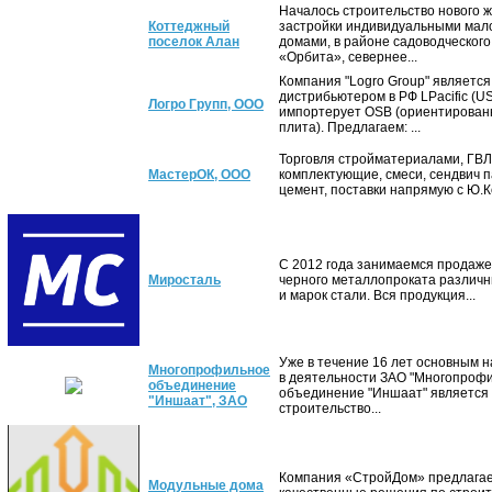
Началось строительство нового 
Коттеджный
застройки индивидуальными ма
поселок Алан
домами, в районе садоводческог
«Орбита», севернее...
Компания "Logro Group" является
дистрибьютером в РФ LPacific (US
Логро Групп, ООО
импортерует OSB (ориентирован
плита). Предлагаем: ...
Торговля стройматериалами, ГВЛ,
МастерОК, ООО
комплектующие, смеси, сендвич п
цемент, поставки напрямую с Ю.Ко
С 2012 года занимаемся продаже
Миросталь
черного металлопроката различ
и марок стали. Вся продукция...
Уже в течение 16 лет основным 
Многопрофильное
в деятельности ЗАО "Многопроф
объединение
объединение "Иншаат" является
"Иншаат", ЗАО
строительство...
Компания «СтройДом» предлагае
Модульные дома