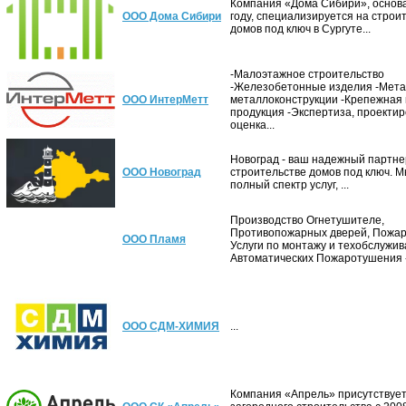
Компания «Дома Сибири», основа
ООО Дома Сибири
году, специализируется на строи
домов под ключ в Сургуте...
-Малоэтажное строительство
-Железобетонные изделия -Мета
ООО ИнтерМетт
металлоконструкции -Крепежная 
продукция -Экспертиза, проектир
оценка...
Новоград - ваш надежный партне
ООО Новоград
строительстве домов под ключ. 
полный спектр услуг, ...
Производство Огнетушителе,
Противопожарных дверей, Пожа
ООО Пламя
Услуги по монтажу и техобслужи
Автоматических Пожаротушения - 
ООО СДМ-ХИМИЯ
...
Компания «Апрель» присутствует