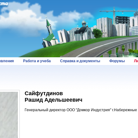
вления
Работа и учеба
Справка и документы
Форумы
Л
Сайфутдинов
Рашид Адельшеевич
Генеральный директор ООО "Домкор Индустрия" г.Набережные