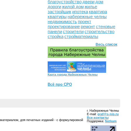
благоустройство
двери
дом
дороги
жилой дом
жилье
застройщик
ипотека
квартира
квартиры
набережные челны
недвижимость
проект
проектирование
ремонт
стеновые
панели
строители
строительство
стройка
стройматериалы
Весь список
Карта города Набережные Челны
Всё про СРО
г. Набережные Челны
E-mail:
graf@s-nip.ru
Все контакты
 материалом, для печатных изданий - с формулировкой
Поддержка:
Netkam