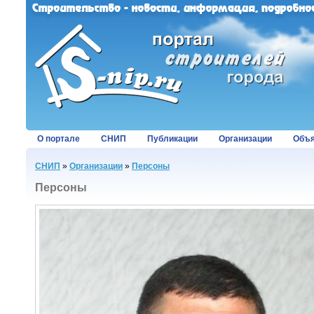
О портале
СНИП
Публикации
Организации
Объя
СНИП
»
Организации
»
Персоны
Персоны