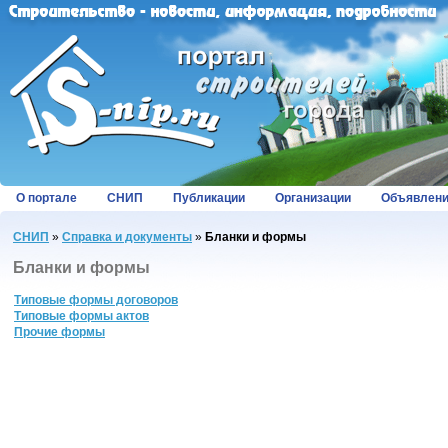
О портале
СНИП
Публикации
Организации
Объявлен
СНИП
»
Справка и документы
»
Бланки и формы
Бланки и формы
Типовые формы договоров
Типовые формы актов
Прочие формы