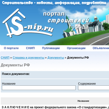
О портале
СНИП
Публикации
Организации
Объявлен
СНИП
»
Справка и документы
»
Документы
»
Документы РФ
Документы РФ
Поиск документов:
Название
Содержание
Название
З А К Л Ю Ч Е Н И Е на проект федерального закона «О стандартизации