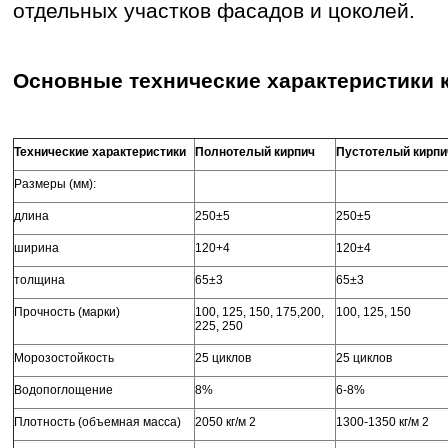
отдельных участков фаса­дов и цоколей.
Основные
технические
характеристики
Технические характеристики
Полнотелый кирпич
Пустотелый кирпи
Размеры (мм):
длина
250±5
250±5
ширина
120+4
120±4
толщина
65±3
65±3
Прочность (марки)
100, 125, 150, 175,200,
100, 125, 150
225, 250
Морозостойкость
25 циклов
25 циклов
Водопоглощение
8%
6-8%
Плотность (объемная масса)
2050 кг/м 2
1300-1350 кг/м 2