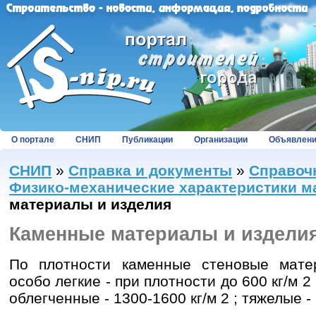
О портале
СНИП
Публикации
Организации
Объявлен
СНИП
»
Справка и документы
»
Справоч
Физико-механические характеристики м
материалы и изделия
Каменные материалы и издели
По плотности каменные стеновые мате
особо лег­кие - при плотности до 600 кг/м 2 ;
облегченные - 1300-1600 кг/м 2 ; тяжелые - 