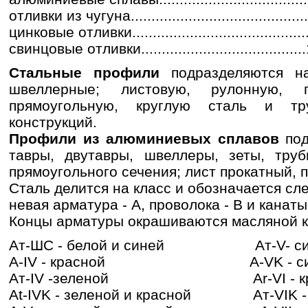
отливки из чугуна..........................................
цинковые отливки.........................................
свинцовые отливки.......................................
Стальные профили
подразделяются н
швел­лерные; листовую, рулонную, п
прямоугольную, круглую сталь и тр
конструкций.
Профили из алюминиевых сплавов
по
тавры, двутавры, швеллеры, зеты, трубы
прямо­угольного сечения; лист прокатный, п
Сталь делится на класс и обозначается сл
невая арматура - А, проволока - В и канаты 
Концы арматуры окрашиваются масляной к
Ат-ШС - белой и синей Ат-V- си
A-IV - красной A-VK - синей
Ат-IV -зеленой Ar-VI - красн
At-IVK - зеленой и красной Ат-VIK - 