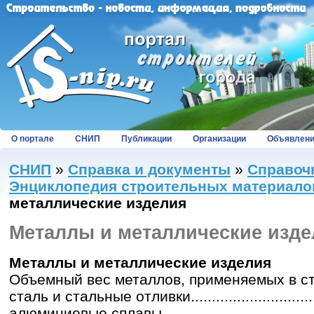
О портале
СНИП
Публикации
Организации
Объявлен
СНИП
»
Справка и документы
»
Справоч
Энциклопедия строительных материало
металлические изделия
Металлы и металлические изде
Металлы и металлические изделия
Объемный вес металлов, применяемых в ст
сталь и стальные отливки.............................
алюминиевые сплавы....................................