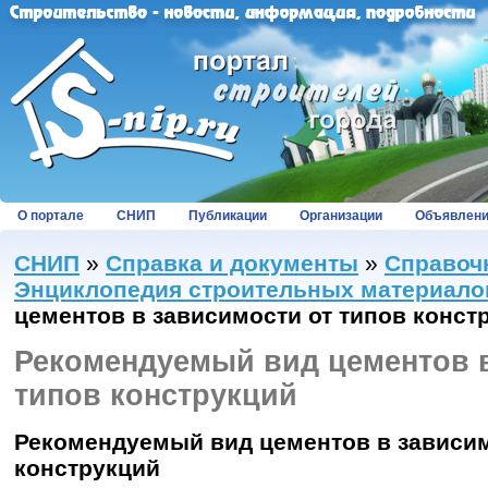
О портале
СНИП
Публикации
Организации
Объявлен
СНИП
»
Справка и документы
»
Справоч
Энциклопедия строительных материало
цементов в зависимости от типов конст
Рекомендуемый вид цементов в
типов конструкций
Рекомендуемый
вид
цементов
в
зависи
конструкций