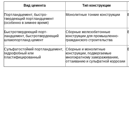
Вид цемента
Тип конструкции
Портландцемент, быстро-
Монолитные тонкие конструкции
твердеющий портландце­мент
(особенно в зимнее время)
Быстротвердеющий порт­
Сборные железобетонные
ландцемент, быстротвердеющий
конструкции для промышленно-
шлакопортланд-цемент
гражданского стро­ительства
Сульфатостойкий порт­ландцемент,
Сборные и монолитные
гидрофобный или
конструкции, подвергае­мые
пластифицированный
многократному замо­раживанию,
оттаиванию и сульфатной коррозии