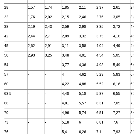
28
1,57
1,74
1,85
2,11
2,37
2,61
2,
32
1,76
2,02
2,15
2,46
2,76
3,05
3,
38
2,19
2,43
2,59
2,98
3,35
3,72
4,
42
2,44
2,7
2,89
3,32
3,75
4,16
4,
45
2,62
2,91
3,11
3,58
4,04
4,49
4,
50
2,93
3,25
3,48
4,01
4,54
5,05
5,
54
-
-
3,77
4,36
4,93
5,49
6,
57
-
-
4
4,62
5,23
5,83
6,
60
-
-
4,22
4,88
5,52
6,16
6,
63,5
-
-
4,48
5,18
5,87
6,55
7,
68
-
-
4,81
5,57
6,31
7,05
7,
70
-
-
4,96
5,74
6,51
7,27
8,
73
-
-
5,18
6
6,81
7,6
8,
76
-
-
5,4
6,26
7,1
7,93
8,