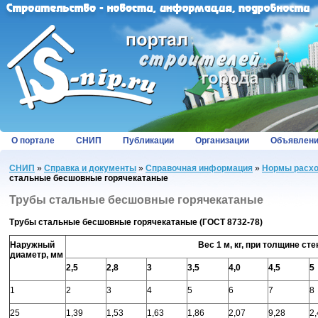
О портале
СНИП
Публикации
Организации
Объявлен
СНИП
»
Справка и документы
»
Справочная информация
»
Нормы расхо
стальные бесшовные горячекатаные
Трубы стальные бесшовные горячекатаные
Трубы
стальные
бесшовные
горячекатаные
(
ГОСТ
8732-78)
Наружный
Вес 1 м, кг, при толщине сте
диаметр, мм
2,5
2,8
3
3,5
4,0
4,5
5
1
2
3
4
5
6
7
8
25
1,39
1,53
1,63
1,86
2,07
9,28
2,