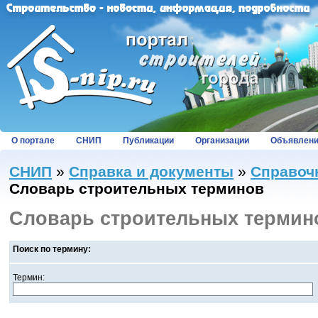
О портале
СНИП
Публикации
Организации
Объявлен
СНИП
»
Справка и документы
»
Справоч
Словарь строительных терминов
Словарь строительных термин
Поиск по термину:
Термин: