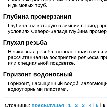
и дымовых труб.
Глубина промерзания
Глубина, на которую в зимний период про
условиях Северо-Запада глубина промерз
Глухая резьба
Несквозная резьба, выполненная в масс
рассчитанная на восприятие рельефа п
или специальной подсветке.
Горизонт водоносный
Горизонт, насыщенный водой, залегающ
водоупорными пластами.
Страницы:
предыдущая
|
1
|
2
|
3
|
4
|
5
|
6