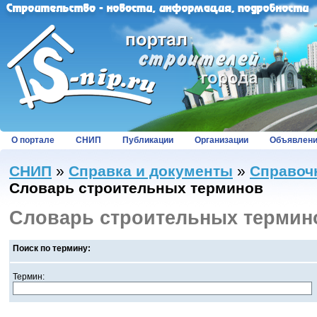
О портале
СНИП
Публикации
Организации
Объявлен
СНИП
»
Справка и документы
»
Справоч
Словарь строительных терминов
Словарь строительных термин
Поиск по термину:
Термин: