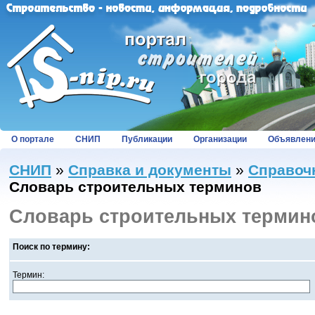
О портале
СНИП
Публикации
Организации
Объявлен
СНИП
»
Справка и документы
»
Справоч
Словарь строительных терминов
Словарь строительных термин
Поиск по термину:
Термин: