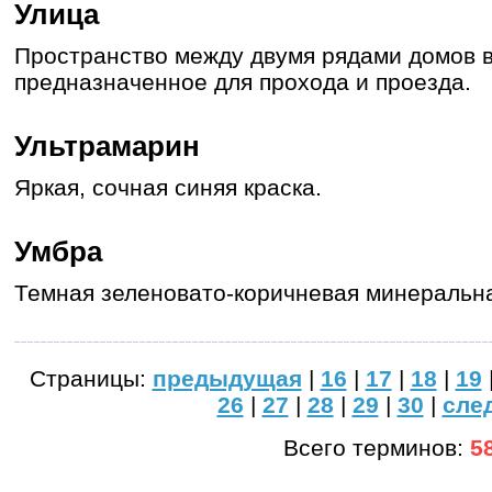
Улица
Пространство между двумя рядами домов в
предназначенное для прохода и проезда.
Ультрамарин
Яркая, сочная синяя краска.
Умбра
Темная зеленовато-коричневая минеральна
Страницы:
предыдущая
|
16
|
17
|
18
|
19
26
|
27
|
28
|
29
|
30
|
сле
Всего терминов:
5