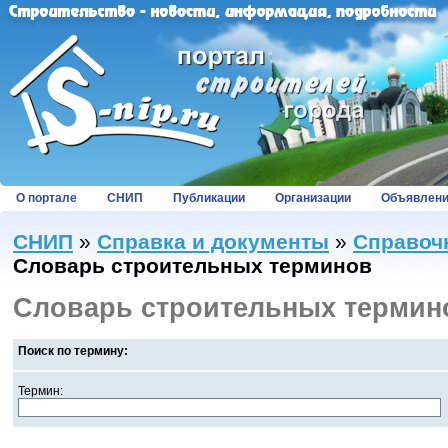
О портале
СНИП
Публикации
Организации
Объявлен
СНИП
»
Справка и документы
»
Справоч
Словарь строительных терминов
Словарь строительных термин
Поиск по термину:
Термин: