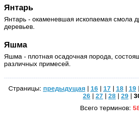
Янтарь
Янтарь - окаменевшая ископаемая смола 
деревьев.
Яшма
Яшма - плотная осадочная порода, состоящ
различных примесей.
Страницы:
предыдущая
|
16
|
17
|
18
|
19
26
|
27
|
28
|
29
|
3
Всего терминов:
5