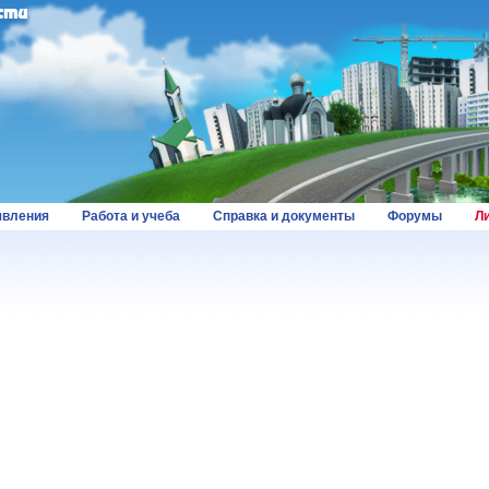
вления
Работа и учеба
Справка и документы
Форумы
Л