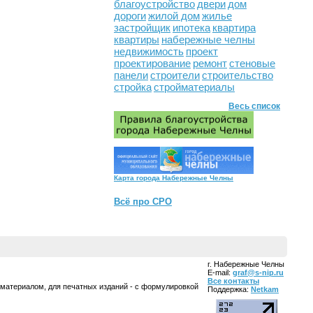
благоустройство
двери
дом
дороги
жилой дом
жилье
застройщик
ипотека
квартира
квартиры
набережные челны
недвижимость
проект
проектирование
ремонт
стеновые
панели
строители
строительство
стройка
стройматериалы
Весь список
Карта города Набережные Челны
Всё про СРО
г. Набережные Челны
E-mail:
graf@s-nip.ru
Все контакты
 материалом, для печатных изданий - с формулировкой
Поддержка:
Netkam