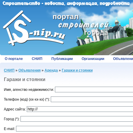
О портале
СНИП
Публикации
Организации
Объявлен
СНИП
»
Объявления
»
Аренда
»
Гаражи и стоянки
Гаражи и стоянки
Имя, агенство недвижимости:
Телефон (код) (хх-хх-хх) (*):
Адрес сайта:
Город (*):
E-mail: