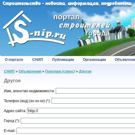
О портале
СНИП
Публикации
Организации
Объявлен
СНИП
»
Объявления
»
Покупаю (спрос)
»
Другое
Другое
Имя, агенство недвижимости:
Телефон (код) (хх-хх-хх) (*):
Адрес сайта:
Город (*):
E-mail: