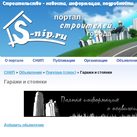
О портале
СНИП
Публикации
Организации
Объявлен
СНИП
»
Объявления
»
Покупаю (спрос)
»
Гаражи и стоянки
Гаражи и стоянки
Добавить обьявление