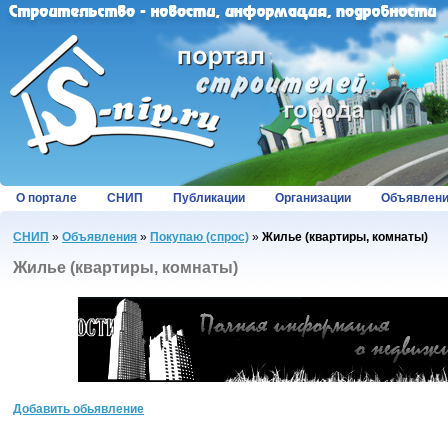
О портале
СНИП
Публикации
Организации
Объявлен
СНИП
»
Объявления
»
Покупаю (спрос)
»
Жилье (квартиры, комнаты)
Жилье (квартиры, комнаты)
Добавить обьявление