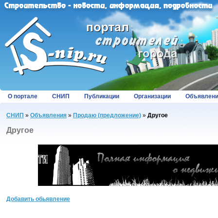
О портале
СНИП
Публикации
Организации
Объявлен
СНИП
»
Объявления
»
Продаю (предложение)
»
Другое
Другое
Добавить обьявление