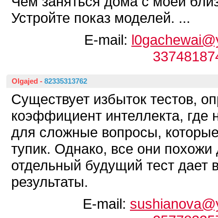
Чем заняться дома с моей бли
Устройте показ моделей. ...
E-mail:
l0gachewai@
33748187
Olgajed
-
82335313762
Существует избыток тестов, 
коэффициент интеллекта, где 
для сложные вопросы, которые
тупик. Однако, все они похожи 
отдельный будущий тест дает 
результаты.
E-mail:
sushianova@