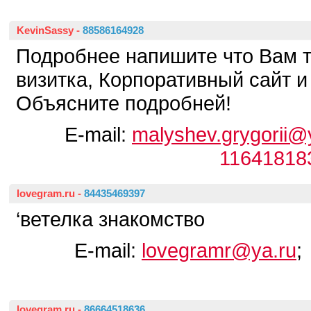
KevinSassy
-
88586164928
Подробнее напишите что Вам 
визитка, Корпоративный сайт и 
Объясните подробней!
E-mail:
malyshev.grygorii@
11641818
lovegram.ru
-
84435469397
‘ветелка знакомство
E-mail:
lovegramr@ya.ru
;
lovegram.ru
-
86664518636