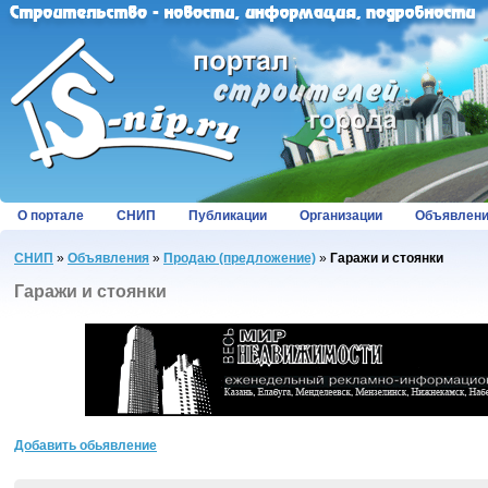
О портале
СНИП
Публикации
Организации
Объявлен
СНИП
»
Объявления
»
Продаю (предложение)
»
Гаражи и стоянки
Гаражи и стоянки
Добавить обьявление