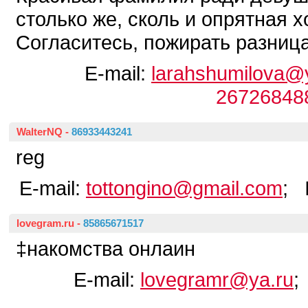
столько же, сколь и опрятная 
Согласитесь, пожирать разница 
E-mail:
larahshumilova@
26726848
WalterNQ
-
86933443241
reg
E-mail:
tottongino@gmail.com
; 
lovegram.ru
-
85865671517
‡накомства онлаин
E-mail:
lovegramr@ya.ru
;