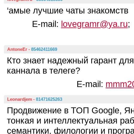
‘амые лучшие чаты знакомств
E-mail:
lovegramr@ya.ru
;
AntoneEr
-
85462411669
Кто знает надежный гарант дл
каннала в телеге?
E-mail:
mmm20
Leonardjem
-
81471625263
Продвижение в ТОП Google, Ян
тонкая и интеллектуальная раб
семантики, филологии и прогр