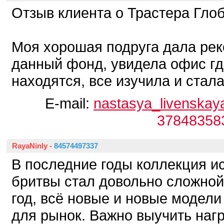
Отзыв клиента о Трастера Гло
Моя хорошая подруга дала ре
данный фонд, увидела офис гд
находятся, все изучила и стал
E-mail:
nastasya_livenskay
37848358
RayaNinly
-
84574497337
В последние годы коллекция и
бритвы стал довольно сложной
год, всё новые и новые модел
для рынок. Важно выучить наг