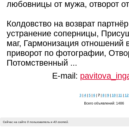
любовницы от мужа, отворот от
Колдовство на возврат партнёр
устранение соперницы, Прису
маг, Гармонизация отношений 
приворот по фотографии, Отво
Потомственный ...
E-mail:
pavitova_ing
3
|
4
|
5
|
6
|
7
|
8
|
9
|
10
|
11
|
12
Всего объявлений: 1486
Сейчас на сайте
0 пользователь
и
43 гостей
.