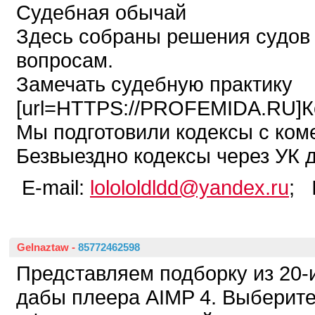
Судебная обычай
Здесь собраны решения судов
вопросам.
Замечать судебную практику
[url=HTTPS://PROFEMIDA.RU]Ко
Мы подготовили кодексы с ком
Безвыездно кодексы через УК до
E-mail:
lolololdldd@yandex.ru
; 
Gelnaztaw
-
85772462598
Представляем подборку из 20-
дабы плеера AIMP 4. Выберит