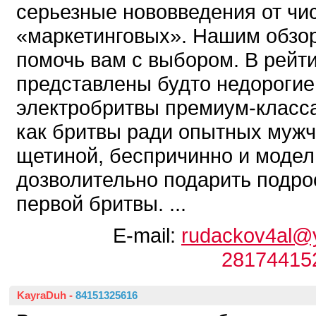
серьезные нововведения от чи
«маркетинговых». Нашим обзо
помочь вам с выбором. В рейт
представлены будто недорогие 
электробритвы премиум-класса
как бритвы ради опытных мужч
щетиной, беспричинно и модел
дозволительно подарить подрос
первой бритвы. ...
E-mail:
rudackov4al@
28174415
KayraDuh
-
84151325616