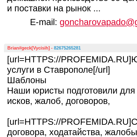
и поставки на рынок ...
E-mail:
goncharovapado@g
Brian#geck[Vycisih]
-
82675265281
[url=HTTPS://PROFEMIDA.RU]
услуги в Ставрополе[/url]
Шаблоны
Наши юристы подготовили для
исков, жалоб, договоров,
[url=HTTPS://PROFEMIDA.RU]Ск
договора, ходатайства, жалобы[