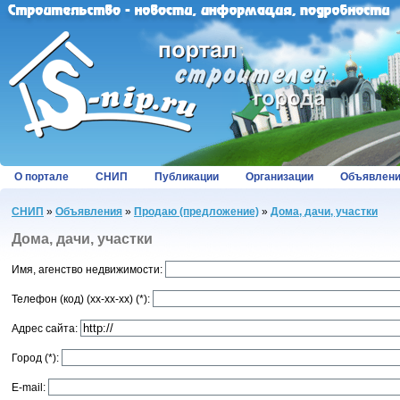
О портале
СНИП
Публикации
Организации
Объявлен
СНИП
»
Объявления
»
Продаю (предложение)
»
Дома, дачи, участки
Дома, дачи, участки
Имя, агенство недвижимости:
Телефон (код) (хх-хх-хх) (*):
Адрес сайта:
Город (*):
E-mail: