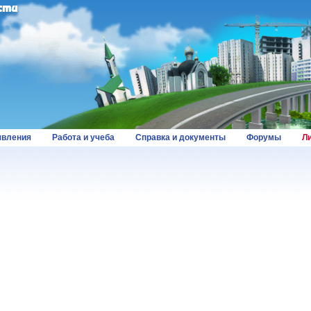
вления
Работа и учеба
Справка и документы
Форумы
Л