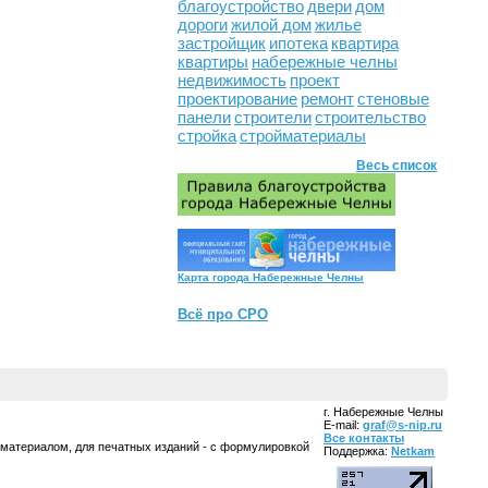
благоустройство
двери
дом
дороги
жилой дом
жилье
застройщик
ипотека
квартира
квартиры
набережные челны
недвижимость
проект
проектирование
ремонт
стеновые
панели
строители
строительство
стройка
стройматериалы
Весь список
Карта города Набережные Челны
Всё про СРО
г. Набережные Челны
E-mail:
graf@s-nip.ru
Все контакты
 материалом, для печатных изданий - с формулировкой
Поддержка:
Netkam