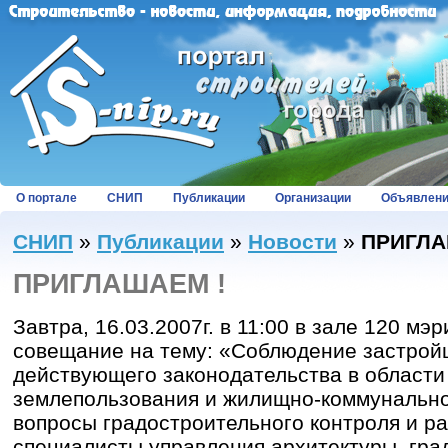
О портале
СНИП
Публикации
Организации
Объявлен
СНИП
»
Публикации
»
Новости
»
ПРИГЛА
ПРИГЛАШАЕМ !
Завтра, 16.03.2007г. в 11:00 в зале 120 мэ
совещание на тему: «Соблюдение застро
действующего законодательства в области
землепользования и жилищно-коммунально
вопросы градостроительного контроля и р
специалисты управления архитектуры, гра