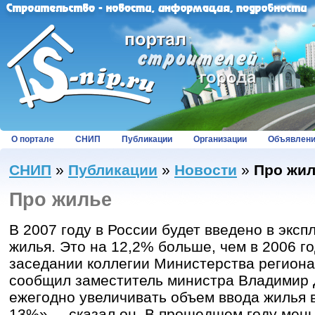
О портале
СНИП
Публикации
Организации
Объявлен
СНИП
»
Публикации
»
Новости
»
Про жи
Про жилье
В 2007 году в России будет введено в эксп
жилья. Это на 12,2% больше, чем в 2006 го
заседании коллегии Министерства региона
сообщил заместитель министра Владимир 
ежегодно увеличивать объем ввода жилья 
13%», – сказал он. В прошедшем году мен