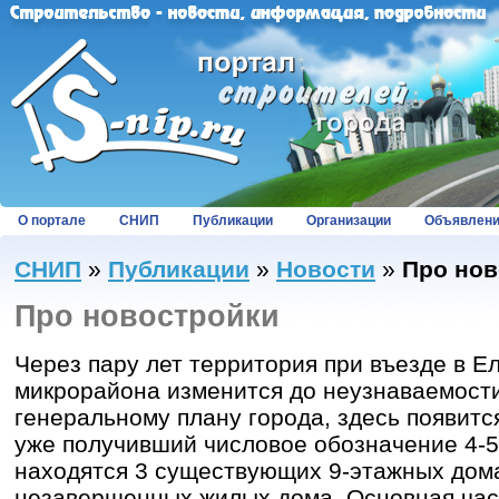
О портале
СНИП
Публикации
Организации
Объявлен
СНИП
»
Публикации
»
Новости
»
Про нов
Про новостройки
Через пару лет территория при въезде в Ел
микрорайона изменится до неузнаваемости
генеральному плану города, здесь появитс
уже получивший числовое обозначение 4-5
находятся 3 существующих 9-этажных дома
незавершенных жилых дома. Основная час