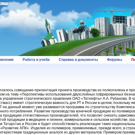
вления
Работа и учеба
Справка и документы
Форумы
Л
стоялось совещание-презентация проекта производства из полиэтилена и пр
дом на тему «Перспективы использования двухслойных гофрированных безн
а управления стратегического правления ОАО «Татнефть» А.А. Рубанова. В ча
тмасс) имеют стратегическую важность для РТ и России в целом, поскольку я
Т на данный момент уже развивается программа по строительству Комплекса
ного потребления. Развитие производства конечной продукции из полимеров
продукцию отечественных производителей, что позволит снизить зависимо
той продукции в медицине и гигиене, коммунальном и сельском хозяйстве, г
и Татарстан и России и будет способствовать реализации таких национальных
«Развитие АПК». Изделия из полимеров, применяемые, прежде всего, в строи
актеристикам традиционные аналоги из других материалов. Примером преим