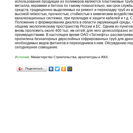
использования продукции из полимеров являются пластиковые труб
металла, керамики и бетона по такому показательно, как срок служб
средств, традиционно выделяемых на ремонт и перекладку труб из м
высокой гибкостью, прочностью, стойкостью к химическим воздействи
канализационных системах, при прокладке и защите кабелей и т.д. 
Положение о формировании диалога в области окружающей среды, ч
общему экологическому пространству России и ЕС. Одним из пунктов
вновь проложить около 400 тыс. км сетей, для чего целесообразно
преимуществами. В настоящее время ОАО «Татнефть» рассматривает
пропилена безнапорных двухслойных гофрированных труб для дренаж
необходимых видов фитингов и переходников к ним. Обсуждению пе
сегодняшнее совещание.
Источник:
Министерство Строительства, архитектуры и ЖКХ.
Поделиться…