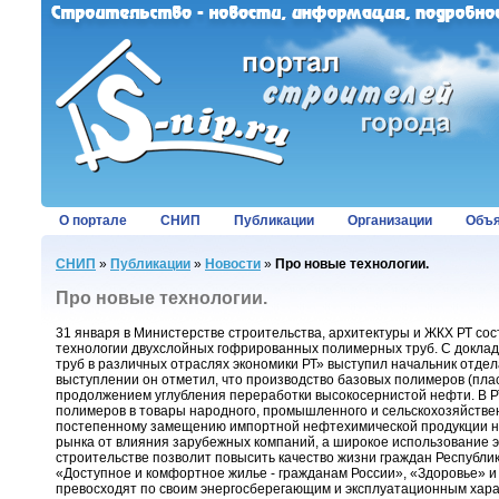
О портале
СНИП
Публикации
Организации
Объя
СНИП
»
Публикации
»
Новости
»
Про новые технологии.
Про новые технологии.
31 января в Министерстве строительства, архитектуры и ЖКХ РТ со
технологии двухслойных гофрированных полимерных труб. С докла
труб в различных отраслях экономики РТ» выступил начальник отдел
выступлении он отметил, что производство базовых полимеров (плас
продолжением углубления переработки высокосернистой нефти. В Р
полимеров в товары народного, промышленного и сельскохозяйствен
постепенному замещению импортной нефтехимической продукции на 
рынка от влияния зарубежных компаний, а широкое использование э
строительстве позволит повысить качество жизни граждан Республик
«Доступное и комфортное жилье - гражданам России», «Здоровье» и 
превосходят по своим энергосберегающим и эксплуатационным хар