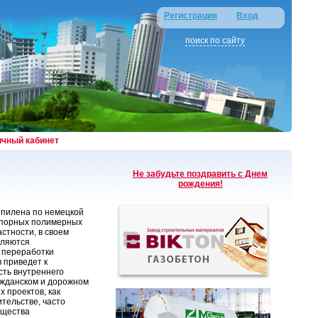
Регистрация
Вход
поиск по сайту
ичный кабинет
Не забудьте поздравить с Днем
рождения!
опилена по немецкой
апорных полимерных
стности, в своем
вляются
 переработки
 приведет к
сть внутреннего
ражданском и дорожном
 проектов, как
тельстве, часто
ущества