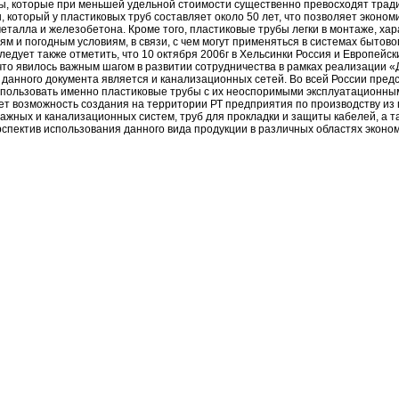
ы, которые при меньшей удельной стоимости существенно превосходят трад
ы, который у пластиковых труб составляет около 50 лет, что позволяет эконом
еталла и железобетона. Кроме того, пластиковые трубы легки в монтаже, ха
ям и погодным условиям, в связи, с чем могут применяться в системах бытов
Следует также отметить, что 10 октября 2006г в Хельсинки Россия и Европейс
то явилось важным шагом в развитии сотрудничества в рамках реализации 
 данного документа является и канализационных сетей. Во всей России пред
 использовать именно пластиковые трубы с их неоспоримыми эксплуатационны
 возможность создания на территории РТ предприятия по производству из 
ных и канализационных систем, труб для прокладки и защиты кабелей, а т
рспектив использования данного вида продукции в различных областях экон