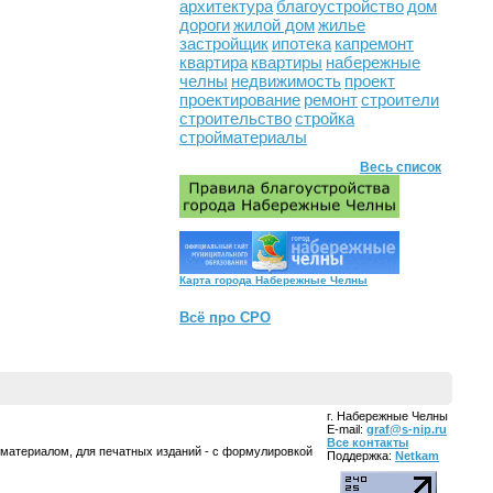
архитектура
благоустройство
дом
дороги
жилой дом
жилье
застройщик
ипотека
капремонт
квартира
квартиры
набережные
челны
недвижимость
проект
проектирование
ремонт
строители
строительство
стройка
стройматериалы
Весь список
Карта города Набережные Челны
Всё про СРО
г. Набережные Челны
E-mail:
graf@s-nip.ru
Все контакты
 материалом, для печатных изданий - с формулировкой
Поддержка:
Netkam