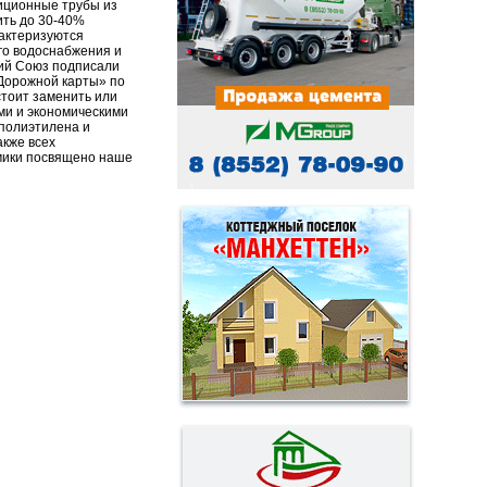
иционные трубы из
ить до 30-40%
рактеризуются
ого водоснабжения и
кий Союз подписали
«Дорожной карты» по
стоит заменить или
ми и экономическими
полиэтилена и
акже всех
омики посвящено наше