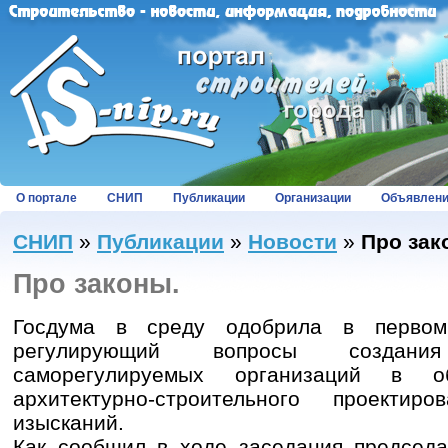
О портале
СНИП
Публикации
Организации
Объявлен
СНИП
»
Публикации
»
Новости
»
Про зак
Про законы.
Госдума в среду одобрила в первом 
регулирующий вопросы создани
саморегулируемых организаций в об
архитектурно-строительного проекти
изысканий.
Как сообщил в ходе заседания председа