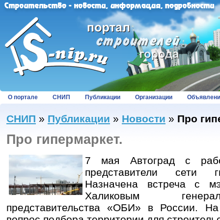
О портале
СНИП
Публикации
Организации
Объявлен
СНИП
»
Публикации
»
Новости
»
Про гип
Про гипермаркет.
7 мая Автоград с рабо
представители сети г
Назначена встреча с м
Халиковым генера
представительства «ОБИ» в России. На
вопрос подбора территории для строитель