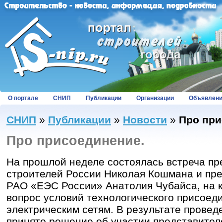
О портале
СНИП
Публикации
Организации
Объявлен
СНИП
»
Публикации
»
Новости
»
Про при
Про присоединение.
На прошлой неделе состоялась встреча п
строителей России Николая Кошмана и пр
РАО «ЕЭС России» Анатолия Чубайса, на 
вопрос условий технологического присоеди
электрическим сетям. В результате прове
принято решение об участии представител