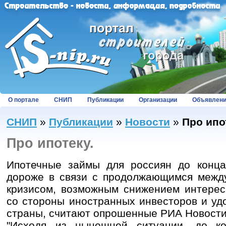
О портале
СНИП
Публикации
Организации
Объявлен
СНИП
»
Публикации
»
Новости
»
Про ипо
Про ипотеку.
Ипотечные займы для россиян до конца
дороже в связи с продолжающимся меж
кризисом, возможным снижением интерес
со стороны иностранных инвесторов и уд
страны, считают опрошенные РИА Новости
"Исходя из нынешней ситуации, до ко