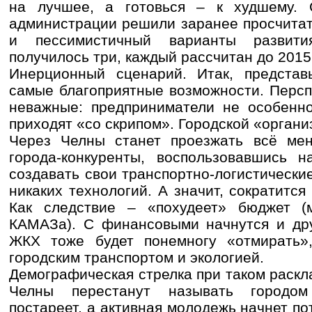
на лучшее, а готовься – к худшему. 
администрации решили заранее просчита
и пессимистичный варианты развити
получилось три, каждый рассчитан до 2015
Инерционный сценарий. Итак, представь
самые благоприятные возможности. Персп
неважные: предприниматели не особенно
приходят «со скрипом». Городской «органи
Через Челны станет проезжать всё ме
города-конкуренты, воспользовавшись н
создавать свои транспортно-логистически
никаких технологий. А значит, сократится
Как следствие – «похудеет» бюджет (
КАМАЗа). С финансовыми начнутся и др
ЖКХ тоже будет понемногу «отмирать»
городским транспортом и экологией.
Демографическая стрелка при таком раскла
Челны перестанут называть городом
постареет, а активная молодежь начнет по