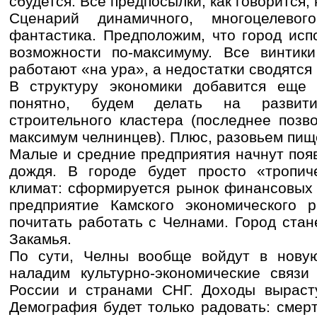
сбудется. Все предпосылки, как говорится,
Сценарий динамичного, многоцелево
фантастика. Предположим, что город исп
возможности по-максимуму. Все винтики
работают «на ура», а недостатки сводятся 
В структуру экономики добавится еще к
понятно, будем делать на развит
строительного кластера (последнее позв
максимум челнинцев). Плюс, разовьем пи
Малые и средние предприятия начнут появ
дождя. В городе будет просто «тропич
климат: сформируется рынок финансовых 
предприятие Камского экономического р
почитать работать с Челнами. Город ста
Закамья.
По сути, Челны вообще войдут в нову
наладим культурно-экономические связи
России и странами СНГ. Доходы вырасту
Демография будет только радовать: смерт