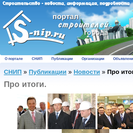
О портале
СНИП
Публикации
Организации
Объявлен
СНИП
»
Публикации
»
Новости
»
Про ито
Про итоги.