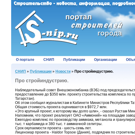
О портале
СНИП
Публикации
Организации
Объя
СНИП
»
Публикации
»
Новости
»
Про стройиндустрию.
Про стройиндустрию.
Наблюдательный совет Внешэкономбанка (ВЭБ) под председательст
предоставление до $350 млн. проекту строительства комплекса по 
Татарстан).
Об этом сообщил журналистам в Кабинете Министров Республики Та
Общая стоимость проекта оценивается в $972,7 млн.
«Это крупный проект, к которому мы долго шли», - сказал Рустам Ми
Напомним, что проект реализует ОАО «Аммоний» на площадке заво
Ежегодно комплекс по производству аммиака, метанола и гранулиров
тыс. т карбамида и 380 тыс. т аммиачной селитры.
Срок окупаемости проекта - шесть-семь лет.
Лицензиар проекта - Haldor Topsoe (Дания), подрядчик по строительств