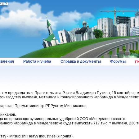
вления
Работа и учеба
Справка и документы
Форумы
Л
вом председателя Правительства России Владимира Путина, 15 сентября, о
производству аммиака, метанола и гранулированного карбамида в Менделеевс
тарстан Премье-министр РТ Рустам Минниханов.
нниханов.
да по производству минеральных удобрений ООО «Менделеевсказот».
анного карбамида в Менделеевске будет выпускать 717 тыс. т аммиака, 230 т
у - Mitsubishi Heavy Industries (Япония).