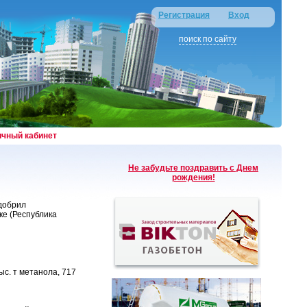
Регистрация
Вход
поиск по сайту
ичный кабинет
Не забудьте поздравить с Днем
рождения!
добрил
ке (Республика
ыс. т метанола, 717