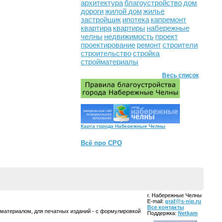
архитектура
благоустройство
дом
дороги
жилой дом
жилье
застройщик
ипотека
капремонт
квартира
квартиры
набережные
челны
недвижимость
проект
проектирование
ремонт
строители
строительство
стройка
стройматериалы
Весь список
Карта города Набережные Челны
Всё про СРО
г. Набережные Челны
E-mail:
graf@s-nip.ru
Все контакты
 материалом, для печатных изданий - с формулировкой
Поддержка:
Netkam