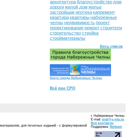
архитектура
благоустройство
дом
дороги
жилой дом
жилье
застройщик
ипотека
капремонт
квартира
квартиры
набережные
челны
недвижимость
проект
проектирование
ремонт
строители
строительство
стройка
стройматериалы
Весь список
Карта города Набережные Челны
Всё про СРО
г. Набережные Челны
E-mail:
graf@s-nip.ru
Все контакты
 материалом, для печатных изданий - с формулировкой
Поддержка:
Netkam