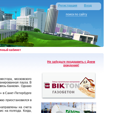
Регистрация
Вход
поиск по сайту
ичный кабинет
Не забудьте поздравить с Днем
рождения!
естора, московского
анированная пауза. В
вязь-банком». Однако
» в Санкт-Петербурге
жко приостановился в
 направлены на счета
с на полгода. Когда,