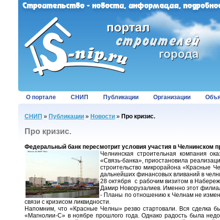
О портале
СНИП
Публикации
Организации
Объя
СНИП
»
Публикации
»
Новости
»
Про кризис.
Про кризис.
Федеральный банк пересмотрит условия участия в Челнинском п
Челнинская строительная компания оказ
«Связь-банка», приостановила реализаци
строительство микрорайона «Красные Че
дальнейших финансовых вливаний в челни
28 октября с рабочим визитом в Набере
Дамир Новорузалиев. Именно этот филиал
- Планы по отношению к Челнам не измен
связи с кризисом ликвидности.
Напомним, что «Красные Челны» резво стартовали. Вся сделка бы
«Магнолии-С» в ноябре прошлого года. Однако радость была недол