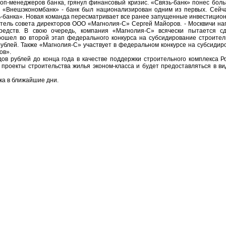
топ-менеджеров банка, грянул финансовый кризис. «Связь-банк» понес бол
 «Внешэкономбанк» - банк был национализирован одним из первых. Сейч
-банка». Новая команда пересматривает все ранее запущенные инвестицио
атель совета директоров ООО «Магнолия-С» Сергей Майоров. - Москвичи на
редств. В свою очередь, компания «Магнолия-С» всячески пытается с
прошел во второй этап федерального конкурса на субсидирование строите
рублей. Также «Магнолия-С» участвует в федеральном конкурсе на субсидир
ов».
ов рублей до конца года в качестве поддержки строительного комплекса Ро
проекты строительства жилья эконом-класса и будет предоставляться в ви
ка в ближайшие дни.