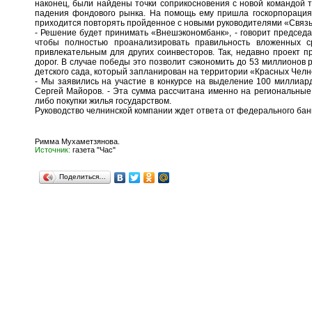
наконец, были найдены точки соприкосновения с новой командой 
падения фондового рынка. На помощь ему пришла госкорпорация
приходится повторять пройденное с новыми руководителями «Связь
- Решение будет принимать «Внешэкономбанк», - говорит председ
чтобы полностью проанализировать правильность вложенных с
привлекательным для других соинвесторов. Так, недавно проект 
дорог. В случае победы это позволит сэкономить до 53 миллионов 
детского сада, который запланирован на территории «Красных Челн
- Мы заявились на участие в конкурсе на выделение 100 миллиард
Сергей Майоров. - Эта сумма рассчитана именно на региональные 
либо покупки жилья государством.
Руководство челнинской компании ждет ответа от федерального бан
Римма Мухаметзянова.
Источник:
газета "Час"
Поделиться…