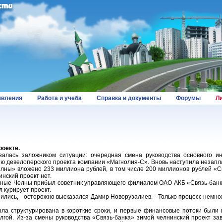
вления
Работа и учеба
Справка и документы
Форумы
Л
роекте.
алась заложником ситуации: очередная смена руководства основного инв
ю девелоперского проекта компании «Магнолия-С». Вновь наступила незапл
лны» вложено 233 миллиона рублей, в том числе 200 миллионов рублей «С
нский проект нет.
жные Челны прибыл советник управляющего филиалом ОАО АКБ «Связь-банк
 курирует проект.
ились, - осторожно высказался Дамир Новорузалиев. - Только процесс немно
ла структурирована в короткие сроки, и первые финансовые потоки были
гой. Из-за смены руководства «Связь-банка» зимой челнинский проект зави