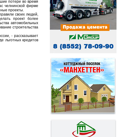
ьшие потери во время
ас челнинской фирме
нные проекты.
правили своих людей,
делать проект более
льства автомобильных
ование строительства
ссии, - рассказывает
де льготных кредитов