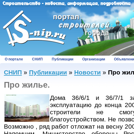
О портале
СНИП
Публикации
Организации
Объявлен
СНИП
»
Публикации
»
Новости
»
Про жил
Про жилье.
Дома 36/6/1 и 36/7/1 з
эксплуатацию до конца 200
строители не смог
благоустройством. Не позв
Возможно , ряд работ отложат на весну 200
Напомним, Министерство обороны Ро