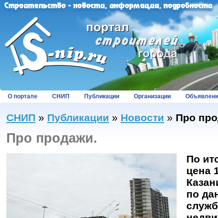
О портале
СНИП
Публикации
Организации
Объявлен
СНИП
»
Публикации
»
Новости
»
Про про
Про продажи.
По ит
цена 
Казан
по да
служб
недви