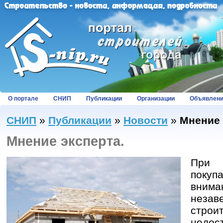
О портале
СНИП
Публикации
Организации
Объявлен
СНИП
»
Публикации
»
Новости
»
Мнение 
Мнение эксперта.
При 
пок
вним
незав
строи
недо