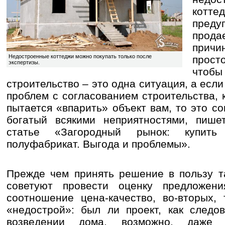
котт
преду
про
прич
Недостроенные коттеджи можно покупать только после
прост
экспертизы.
что
строительство – это одна ситуация, а если
проблем с согласованием строительства, к
пытается «впарить» объект вам, то это с
богатый всякими неприятностями, пишет
статье «Загородный рынок: купить
полуфабрикат. Выгода и проблемы».
Прежде чем принять решение в пользу та
советуют провести оценку предложени
соотношение цена-качество, во-вторых,
«недострой»: был ли проект, как следо
возведении дома, возможно, даже п