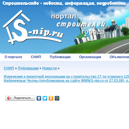
О портале
СНИП
Публикации
Организации
Объявлен
СНИП
»
Публикации
»
Новости
»
Изменения к проектной декларации на строительство 17-ти этажного 129-
Набережные Челны (опубликована на cайте WWW.S-nip.ru от 27.03.08), п.4,5,
Поделиться…