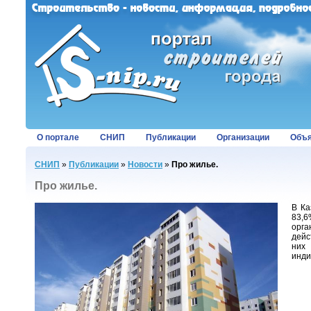
О портале
СНИП
Публикации
Организации
Объя
СНИП
»
Публикации
»
Новости
»
Про жилье.
Про жилье.
В Ка
83,6
орга
дейс
них 
инди