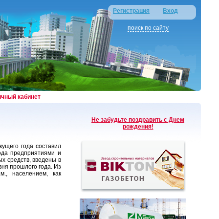
Регистрация
Вход
поиск по сайту
ичный кабинет
Не забудьте поздравить с Днем
рождения!
кущего года составил
ода предприятиями и
х средств, введены в
ня прошлого года. Из
., населением, как