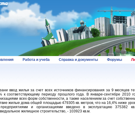
вления
Работа и учеба
Справка и документы
Форумы
Л
зани ввод жилья за счет всех источников финансирования за 9 месяцев те
% к соответствующему периоду прошлого года. В январе-сентябре 2010 г
низациями всех форм собственности, а также населением за счет собственны
твие жилые дома общей площадью 479305 кв. метров, что на 16,4% ниже уров
предприятиями и организациями введено в эксплуатацию 375382 кв.м
видуальное жилищное строительство, - 103923 кв.м.