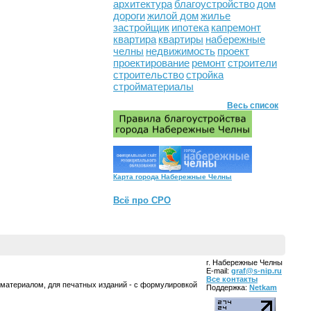
архитектура
благоустройство
дом
дороги
жилой дом
жилье
застройщик
ипотека
капремонт
квартира
квартиры
набережные
челны
недвижимость
проект
проектирование
ремонт
строители
строительство
стройка
стройматериалы
Весь список
Карта города Набережные Челны
Всё про СРО
г. Набережные Челны
E-mail:
graf@s-nip.ru
Все контакты
 материалом, для печатных изданий - с формулировкой
Поддержка:
Netkam