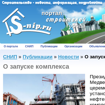
О портале
СНИП
Публикации
Организации
Объявлен
СНИП
»
Публикации
»
Новости
»
О запус
О запуске комплекса
Прези
Медве
церем
устан
нефте
компл