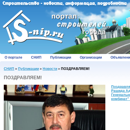
О портале
СНИП
Публикации
Организации
Объявлен
СНИП
»
Публикации
»
Новости
»
ПОЗДРАВЛЯЕМ!
ПОЗДРАВЛЯЕМ!
Поздравля
Рашида Ад
Генеральн
комбинат"