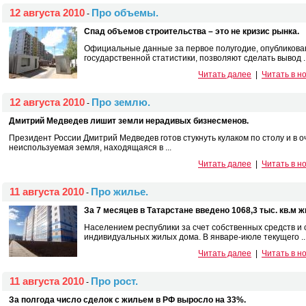
12 августа 2010
Про объемы.
-
Спад объемов строительства – это не кризис рынка.
Официальные данные за первое полугодие, опубликова
государственной статистики, позволяют сделать вывод ..
Читать далее
|
Читать в н
12 августа 2010
Про землю.
-
Дмитрий Медведев лишит земли нерадивых бизнесменов.
Президент России Дмитрий Медведев готов стукнуть кулаком по столу и в о
неиспользуемая земля, находящаяся в ...
Читать далее
|
Читать в н
11 августа 2010
Про жилье.
-
За 7 месяцев в Татарстане введено 1068,3 тыс. кв.м ж
Населением республики за счет собственных средств и
индивидуальных жилых дома. В январе-июле текущего ..
Читать далее
|
Читать в н
11 августа 2010
Про рост.
-
За полгода число сделок с жильем в РФ выросло на 33%.