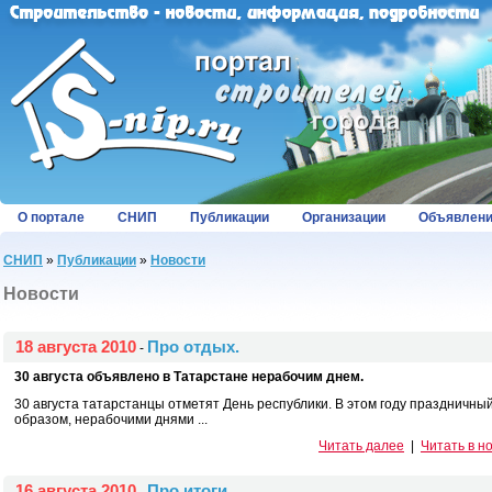
О портале
СНИП
Публикации
Организации
Объявлен
СНИП
»
Публикации
»
Новости
Новости
18 августа 2010
Про отдых.
-
30 августа объявлено в Татарстане нерабочим днем.
30 августа татарстанцы отметят День республики. В этом году праздничны
образом, нерабочими днями ...
Читать далее
|
Читать в н
16 августа 2010
Про итоги.