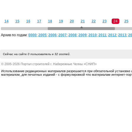
14
15
16
17
18
19
20
21
22
23
24
25
Архив по годам:
0000
;
2005
;
2006
;
2007
;
2008
;
2009
;
2010
;
2011
;
2012
;
2013
;
2
Сейчас на сайте
0 пользователь
и
32 гостей
.
© 2005-2026 Портал строителей г. Набережные Челны «СНИП»
Использование редакционных материалов разрешается при обязательной установке акт
материалом, для печатных изданий - с формулировкой «по материалам интернет-по