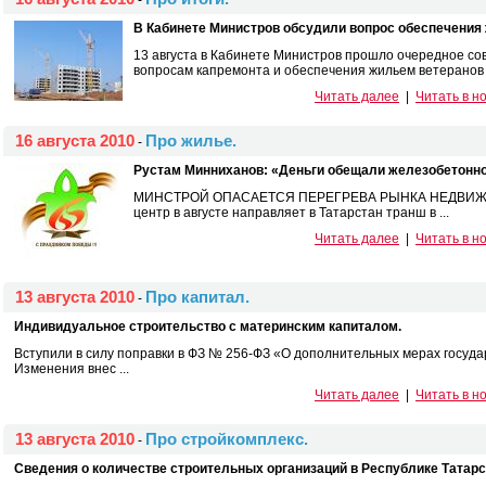
-
В Кабинете Министров обсудили вопрос обеспечения
13 августа в Кабинете Министров прошло очередное с
вопросам капремонта и обеспечения жильем ветеранов .
Читать далее
|
Читать в н
16 августа 2010
Про жилье.
-
Рустам Минниханов: «Деньги обещали железобетонно
МИНСТРОЙ ОПАСАЕТСЯ ПЕРЕГРЕВА РЫНКА НЕДВИЖИМО
центр в августе направляет в Татарстан транш в ...
Читать далее
|
Читать в н
13 августа 2010
Про капитал.
-
Индивидуальное строительство с материнским капиталом.
Вступили в силу поправки в ФЗ № 256-ФЗ «О дополнительных мерах госуд
Изменения внес ...
Читать далее
|
Читать в н
13 августа 2010
Про стройкомплекс.
-
Сведения о количестве строительных организаций в Республике Татарс