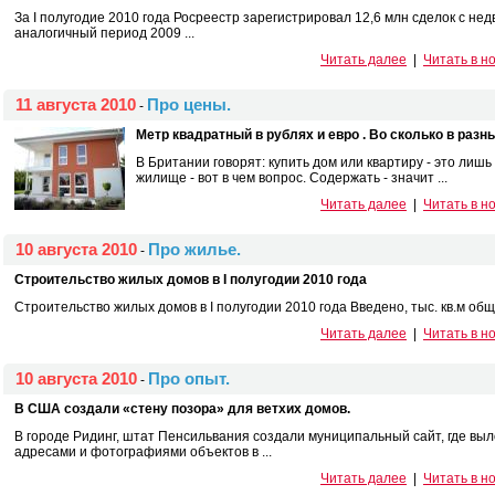
За I полугодие 2010 года Росреестр зарегистрировал 12,6 млн сделок с не
аналогичный период 2009 ...
Читать далее
|
Читать в н
11 августа 2010
Про цены.
-
Метр квадратный в рублях и евро . Во сколько в раз
В Британии говорят: купить дом или квартиру - это лиш
жилище - вот в чем вопрос. Содержать - значит ...
Читать далее
|
Читать в н
10 августа 2010
Про жилье.
-
Строительство жилых домов в I полугодии 2010 года
Строительство жилых домов в I полугодии 2010 года Введено, тыс. кв.м обще
Читать далее
|
Читать в н
10 августа 2010
Про опыт.
-
В США создали «стену позора» для ветхих домов.
В городе Ридинг, штат Пенсильвания создали муниципальный сайт, где в
адресами и фотографиями объектов в ...
Читать далее
|
Читать в н