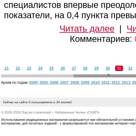
специалистов впервые преодол
показатели, на 0,4 пункта превы
Читать далее
|
Чи
Комментариев:
21
22
23
24
25
26
27
28
29
30
31
32
Архив по годам:
0000
;
2005
;
2006
;
2007
;
2008
;
2009
;
2010
;
2011
;
2012
;
2013
;
2
Сейчас на сайте
0 пользователь
и
34 гостей
.
© 2005-2026 Портал строителей г. Набережные Челны «СНИП»
Использование редакционных материалов разрешается при обязательной установке акт
материалом, для печатных изданий - с формулировкой «по материалам интернет-по