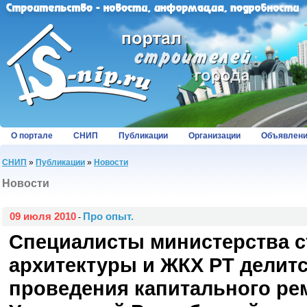
О портале
СНИП
Публикации
Организации
Объявлен
СНИП
»
Публикации
»
Новости
Новости
09 июля 2010
Про опыт.
-
Специалисты министерства с
архитектуры и ЖКХ РТ делит
проведения капитального ре