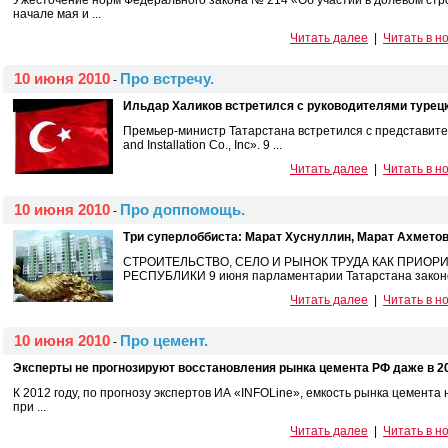
Ужесточение норм Федерального закона № 214 «Об участии в долевом стр
начале мая и ...
Читать далее
|
Читать в н
10 июня 2010
Про встречу.
-
Ильдар Халиков встретился с руководителями турецк
Премьер-министр Татарстана встретился с представител
and Installation Co., Inc». 9 ...
Читать далее
|
Читать в н
10 июня 2010
Про доппомощь.
-
Три суперлоббиста: Марат Хуснуллин, Марат Ахмето
СТРОИТЕЛЬСТВО, СЕЛО И РЫНОК ТРУДА КАК ПРИО
РЕСПУБЛИКИ 9 июня парламентарии Татарстана законо
Читать далее
|
Читать в н
10 июня 2010
Про цемент.
-
Эксперты не прогнозируют восстановления рынка цемента РФ даже в 20
К 2012 году, по прогнозу экспертов ИА «INFOLine», емкость рынка цемента
при ...
Читать далее
|
Читать в н