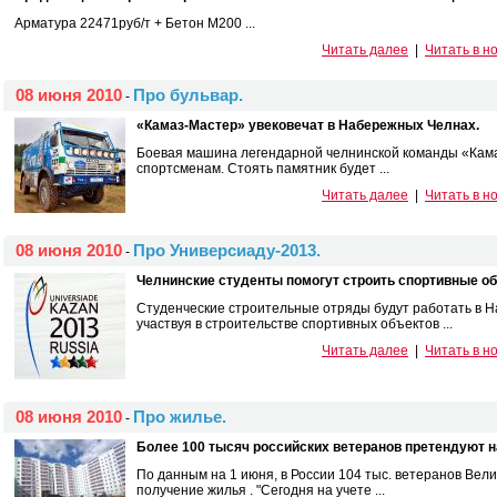
Арматура 22471руб/т + Бетон М200 ...
Читать далее
|
Читать в н
08 июня 2010
Про бульвар.
-
«Камаз-Мастер» увековечат в Набережных Челнах.
Боевая машина легендарной челнинской команды «Кама
спортсменам. Стоять памятник будет ...
Читать далее
|
Читать в н
08 июня 2010
Про Универсиаду-2013.
-
Челнинские студенты помогут строить спортивные о
Студенческие строительные отряды будут работать в Н
участвуя в строительстве спортивных объектов ...
Читать далее
|
Читать в н
08 июня 2010
Про жилье.
-
Более 100 тысяч российских ветеранов претендуют н
По данным на 1 июня, в России 104 тыс. ветеранов Вел
получение жилья . "Сегодня на учете ...