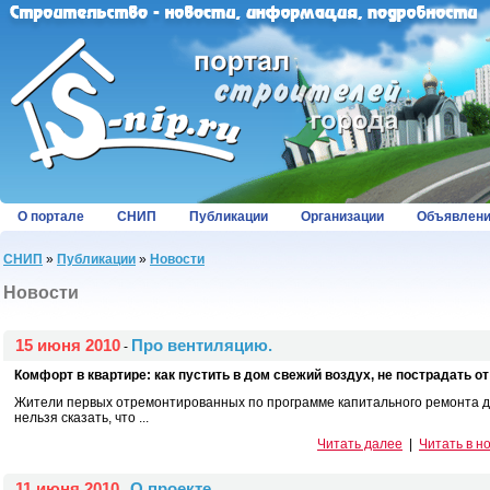
О портале
СНИП
Публикации
Организации
Объявлен
СНИП
»
Публикации
»
Новости
Новости
15 июня 2010
Про вентиляцию.
-
Комфорт в квартире: как пустить в дом свежий воздух, не пострадать от
Жители первых отремонтированных по программе капитального ремонта д
нельзя сказать, что ...
Читать далее
|
Читать в н
11 июня 2010
О проекте.