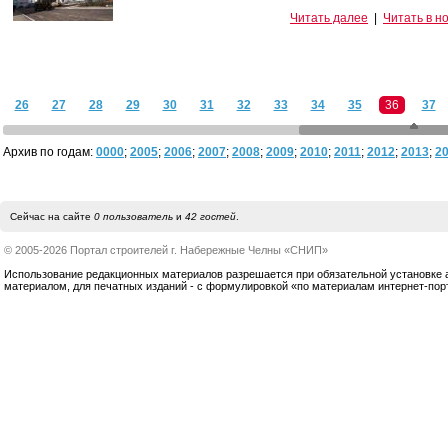
Читать далее
|
Читать в н
26
27
28
29
30
31
32
33
34
35
36
37
Архив по годам:
0000
;
2005
;
2006
;
2007
;
2008
;
2009
;
2010
;
2011
;
2012
;
2013
;
2
Сейчас на сайте
0 пользователь
и
42 гостей
.
© 2005-2026 Портал строителей г. Набережные Челны «СНИП»
Использование редакционных материалов разрешается при обязательной установке акт
материалом, для печатных изданий - с формулировкой «по материалам интернет-по