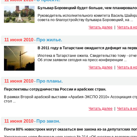
-
Бульвар Боровецкий будет больше, чем планировало
Руководитель исполнительного комитета Василь Шайхр
совета по благоустройству бульвара Боровецкий, на ...
Читать далее
|
Читать в н
11 июня 2010
Про жилье.
-
В 2011 году в Татарстане ожидается дефицит на пер
Ипотека в Татарстане ожила. Свидетельство тому - от
Об этом заявили сегодня на пресс-конференции ...
Читать далее
|
Читать в н
11 июня 2010
Про планы.
-
Перспективы сотрудничества России и арабских стран.
В рамках Второй арабской выставки «Арабия-ЭКСПО 2010» Ассоциация стро
стол ...
Читать далее
|
Читать в н
11 июня 2010
Про закон.
-
Почти 80% новостроек могут оказаться вне закона из-за депутатских по