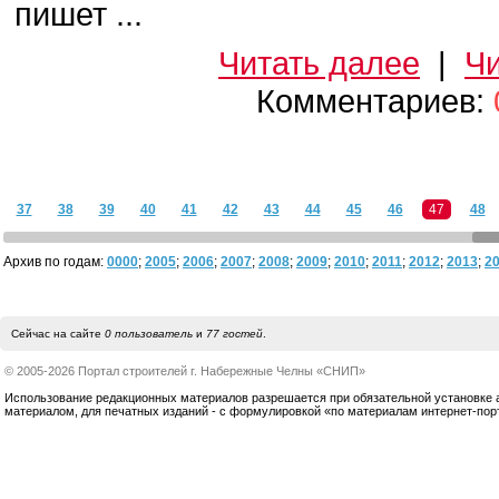
пишет ...
Читать далее
|
Чи
Комментариев:
37
38
39
40
41
42
43
44
45
46
47
48
Архив по годам:
0000
;
2005
;
2006
;
2007
;
2008
;
2009
;
2010
;
2011
;
2012
;
2013
;
2
Сейчас на сайте
0 пользователь
и
77 гостей
.
© 2005-2026 Портал строителей г. Набережные Челны «СНИП»
Использование редакционных материалов разрешается при обязательной установке акт
материалом, для печатных изданий - с формулировкой «по материалам интернет-по