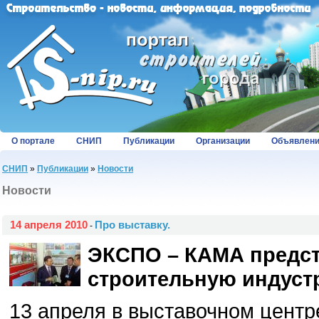
О портале
СНИП
Публикации
Организации
Объявлен
СНИП
»
Публикации
»
Новости
Новости
14 апреля 2010
Про выставку.
-
ЭКСПО – КАМА предст
строительную индуст
13 апреля в выставочном цен