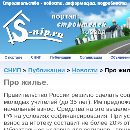
О портале
СНИП
Публикации
Организации
Объявлен
СНИП
»
Публикации
»
Новости
»
Про жил
Про жилье.
Правительство России решило сделать соц
молодых учителей (до 35 лет). Им предлож
начальный взнос. Средства на это выделе
РФ на условиях софинансирования. При ус
взнос за ипотеку составит не более 20% о
Обязательное условие для регионов - прин