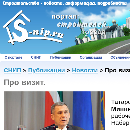
О портале
СНИП
Публикации
Организации
Объявлен
СНИП
»
Публикации
»
Новости
»
Про виз
Про визит.
Вче
Та
Минн
рабо
Набер