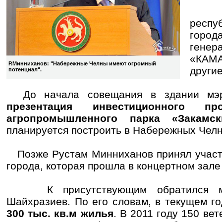
В х
респу
город
генер
«КАМ
Р.Минниханов: "Набережные Челны имеют огромный
другие
потенциал".
До начала совещания в здании мэри
презентация инвестиционного про
агропромышленного парка «Закамск
планируется построить в Набережных Челн
Позже Рустам Минниханов принял участи
города, которая прошла в концертном зал
К присутствующим обратился мэр
Шайхразиев. По его словам, в текущем г
300 тыс. кв.м жилья
. В 2011 году 150 ве