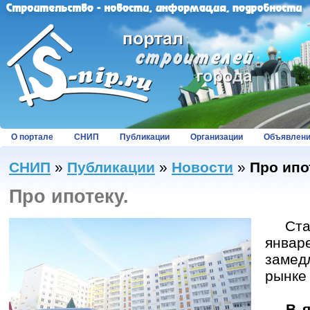
О портале
СНИП
Публикации
Организации
Объявлен
СНИП
»
Публикации
»
Новости
»
Про ипо
Про ипотеку.
Стати
январ
заме
рынке
В ян