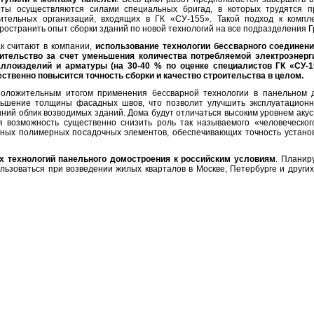
ты осуществляются силами специальных бригад, в которых трудятся п
ительных организаций, входящих в ГК «СУ-155». Такой подход к компл
ространить опыт сборки зданий по новой технологий на все подразделения 
 считают в компании,
использование технологии бессварного соединени
ительство за счет уменьшения количества потребляемой электроэнерг
ллоизделий и арматуры (на 30-40 % по оценке специалистов ГК «СУ-1
ственно повысится точность сборки и качество строительства в целом.
ожительным итогом применения бессварной технологии в панельном д
ьшение толщины фасадных швов, что позволит улучшить эксплуатационн
ний облик возводимых зданий. Дома будут отличаться высоким уровнем акус
я возможность существенно снизить роль так называемого «человеческог
ных полимерных посадочных элементов, обеспечивающих точность установ
 технологий панельного домостроения к российским условиям
. Планир
льзоваться при возведении жилых кварталов в Москве, Петербурге и других 