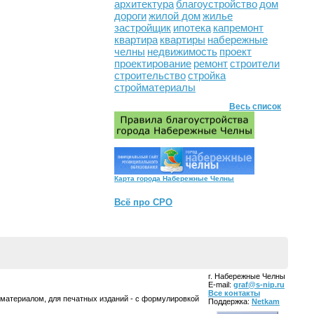
архитектура
благоустройство
дом
дороги
жилой дом
жилье
застройщик
ипотека
капремонт
квартира
квартиры
набережные
челны
недвижимость
проект
проектирование
ремонт
строители
строительство
стройка
стройматериалы
Весь список
Карта города Набережные Челны
Всё про СРО
г. Набережные Челны
E-mail:
graf@s-nip.ru
Все контакты
 материалом, для печатных изданий - с формулировкой
Поддержка:
Netkam