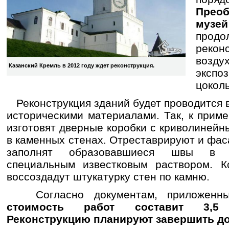
Прео
музей
про
рекон
во
Казанский Кремль в 2012 году ждет реконструкция.
эксп
цоколь
Реконструкция зданий будет проводится в
историческими материалами. Так, к прим
изготовят дверные коробки с криволинейн
в каменных стенах. Отреставрируют и фас
заполнят образовавшиеся швы в б
специальным известковым раствором. Кс
воссоздадут штукатурку стен по камню.
Согласно документам, приложенным
стоимость работ составит 3,5
Реконструкцию планируют завершить до 