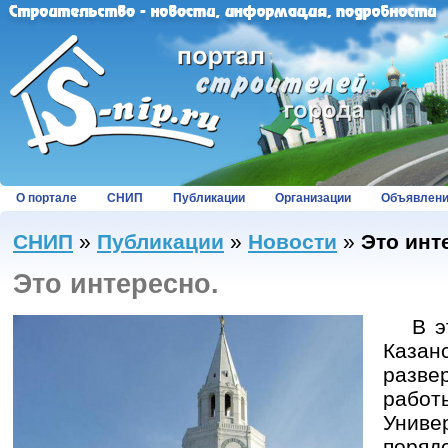
О портале
СНИП
Публикации
Организации
Объявлен
СНИП
»
Публикации
»
Новости
»
Это инт
Это интересно.
В это
Каз
разв
рабо
Унив
п