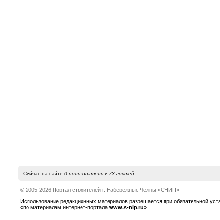
Сейчас на сайте
0 пользователь
и
23 гостей
.
© 2005-2026 Портал строителей г. Набережные Челны «СНИП»
Использование редакционных материалов разрешается при обязательной устано
«по материалам интернет-портала
www.s-nip.ru
»