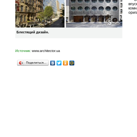
впус
комн
ориг
Блестящий дизайн.
Источник:
www.architector.ua
Поделиться…