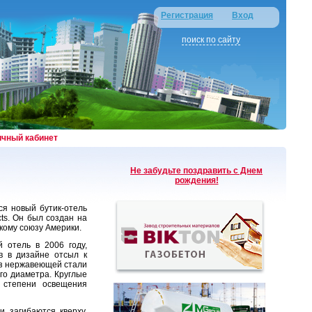
Регистрация
Вход
поиск по сайту
ичный кабинет
Не забудьте поздравить с Днем
рождения!
ся новый бутик-отель
ts. Он был создан на
кому союзу Америки.
 отель в 2006 году,
ав в дизайне отсыл к
из нержавеющей стали
го диаметра. Круглые
 степени освещения
загибаются кверху,