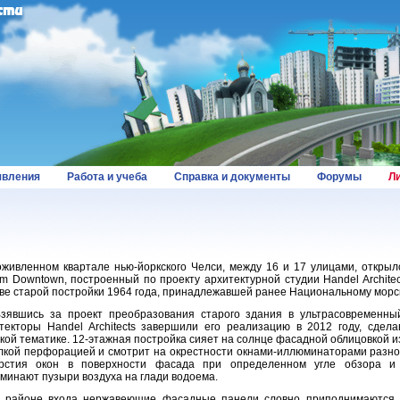
вления
Работа и учеба
Справка и документы
Форумы
Л
ивленном квартале нью-йоркского Челси, между 16 и 17 улицами, открыл
m Downtown, построенный по проекту архитектурной студии Handel Architec
ве старой постройки 1964 года, принадлежавшей ранее Национальному морс
шись за проект преобразования старого здания в ультрасовременный
текторы Handel Architects завершили его реализацию в 2012 году, сдел
кой тематике. 12-этажная постройка сияет на солнце фасадной облицовкой 
лкой перфорацией и смотрит на окрестности окнами-иллюминаторами разно
ерстия окон в поверхности фасада при определенном угле обзора и
минают пузыри воздуха на глади водоема.
айоне входа нержавеющие фасадные панели словно приподнимаются и 