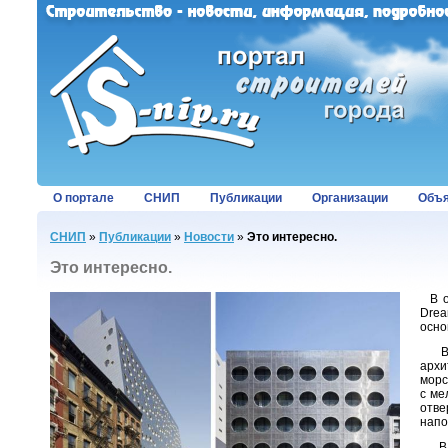
О портале
СНИП
Публикации
Организации
Объя
СНИП
»
Публикации
»
Новости
»
Это интересно.
Это интересно.
В ож
Drea
осно
Взяв
архи
морс
с ме
отв
напо
В р