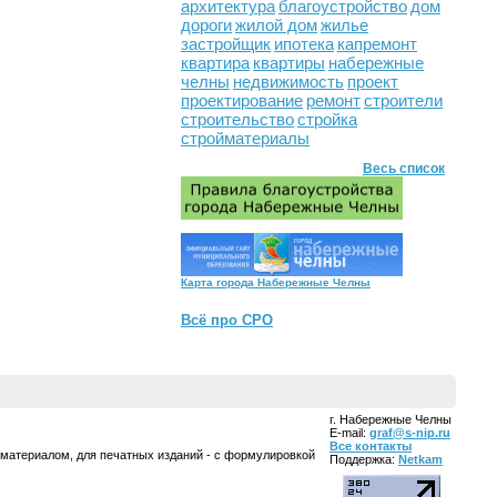
архитектура
благоустройство
дом
дороги
жилой дом
жилье
застройщик
ипотека
капремонт
квартира
квартиры
набережные
челны
недвижимость
проект
проектирование
ремонт
строители
строительство
стройка
стройматериалы
Весь список
Карта города Набережные Челны
Всё про СРО
г. Набережные Челны
E-mail:
graf@s-nip.ru
Все контакты
 материалом, для печатных изданий - с формулировкой
Поддержка:
Netkam