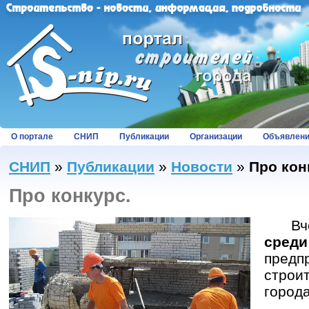
О портале
СНИП
Публикации
Организации
Объявлен
СНИП
»
Публикации
»
Новости
»
Про кон
Про конкурс.
Вчер
сре
предп
стро
города