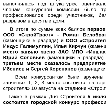
выполнялась под штукатурку, оценивало
членам конкурсной комиссии было т
профессионалов среди участников, ба
разрывом в десятые доли.
В итоге по сумме всех баллов
первое
ООО «СтройТраст» - Роман Белобра
(каменщики 5 разряда)
и ООО «Строитель
Индус Галимуллин, Илья Кирчун
(камен
место заняло звено ЗАО МПО «Иншаа
Юрий Соловьев
(каменщики 5 разряда).
третьем месте оказалось предприят
Ибениев и Сергей Корепанов
(каменщики 
Всем конкурсантам были вручены д
занявших 1, 2, 3 места состоится на го
строителя» 10 августа на стадионе «Строи
Также в рамках Дня Строителя
5 июля
состоится городской конкурс професс