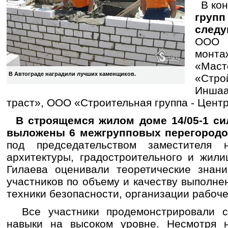
В кон
гру
след
ООО «
монта
«Ма
В Автограде наградили лучших каменщиков.
«Стр
Иншаа
траст», ООО «Строительная группа - Центр
В строящемся жилом доме 14/05-1 си
выложены 6 межгрупповых перегородо
под председательством заместителя н
архитектуры, градостроительного и жил
Гилаева оценивали теоретические знани
участников по объему и качеству выполн
техники безопасности, организации рабоче
Все участники продемонстрировали с
навыки на высоком уровне. Несмотря н